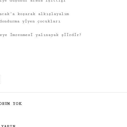
iye düşünür arada işittiği
acak’a koşarak alkışlayalım
dondurma yiyen çocukları
eye imrenmesi yalınayak şiirdir?
ORUM YOK
 YAPIN