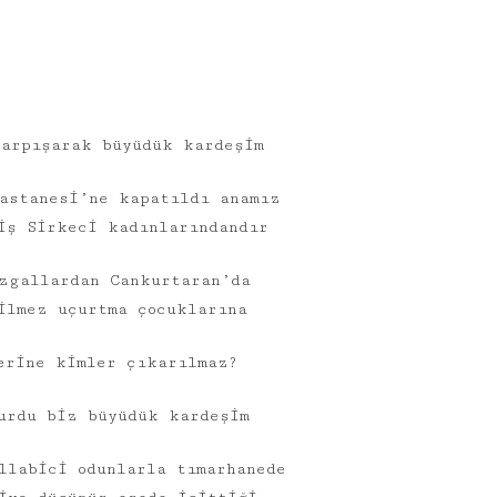
ŞIIR
yalınayak ş
arpışarak büyüdük kardeşim
astanesi’ne kapatıldı anamız
iş Sirkeci kadınlarındandır
zgallardan Cankurtaran’da
ilmez uçurtma çocuklarına
erine kimler çıkarılmaz?
urdu biz büyüdük kardeşim
llabici odunlarla tımarhanede