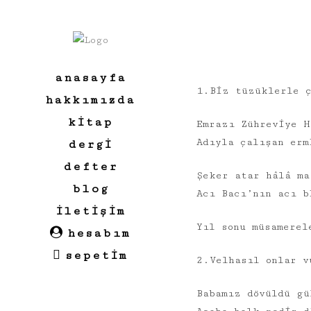
anasayfa
1.Biz tüzüklerle ç
hakkımızda
kitap
Emrazı Zühreviye H
Adıyla çalışan erm
dergi
defter
Şeker atar hâlâ ma
blog
Acı Bacı’nın acı b
i̇letişim
Yıl sonu müsamerel
hesabım
sepetim
2.Velhasıl onlar v
Babamız dövüldü gü