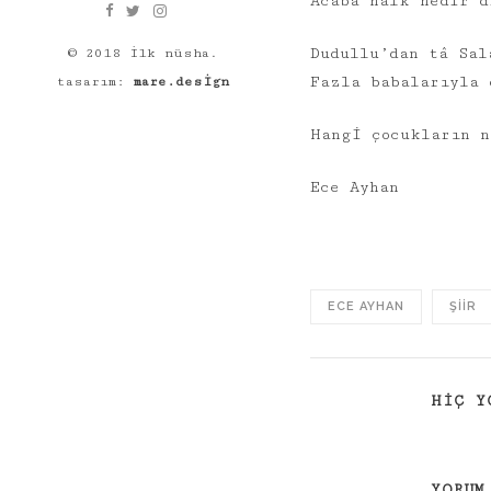
Acaba halk nedir d
Dudullu’dan tâ Sal
© 2018 ilk nüsha.
Fazla babalarıyla 
tasarım:
mare.design
Hangi çocukların n
Ece Ayhan
ECE AYHAN
ŞIIR
HIÇ Y
YORUM