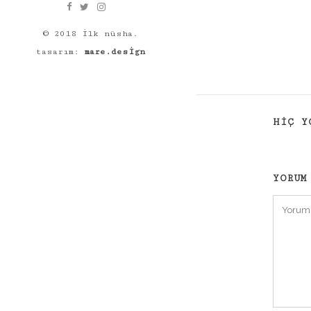
© 2018 ilk nüsha.
tasarım:
mare.design
HIÇ Y
YORUM