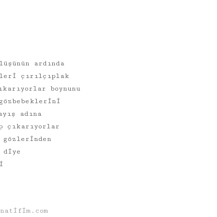
ŞIIR
şiir
lüşünün ardında
leri çırılçıplak
ıkarıyorlar boynunu
gözbebeklerini
ayış adına
p çıkarıyorlar
 gözlerinden
 diye
i
natifim.com