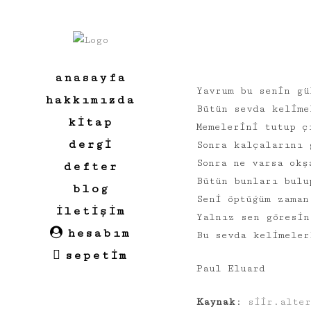
anasayfa
Yavrum bu senin gü
hakkımızda
Bütün sevda kelime
kitap
Memelerini tutup ç
dergi
Sonra kalçalarını 
Sonra ne varsa okş
defter
Bütün bunları bulu
blog
Seni öptüğüm zaman
i̇letişim
Yalnız sen göresin
hesabım
Bu sevda kelimeler
sepetim
Paul Eluard
Kaynak
:
siir.alter