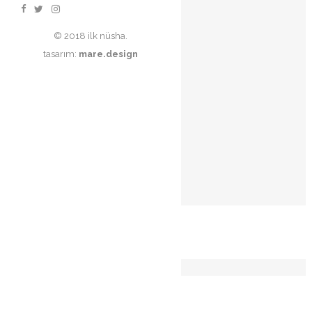
© 2018 ilk nüsha.
tasarım:
mare.design
İlgili ürünler
STOKTA
YOK
STOKTA