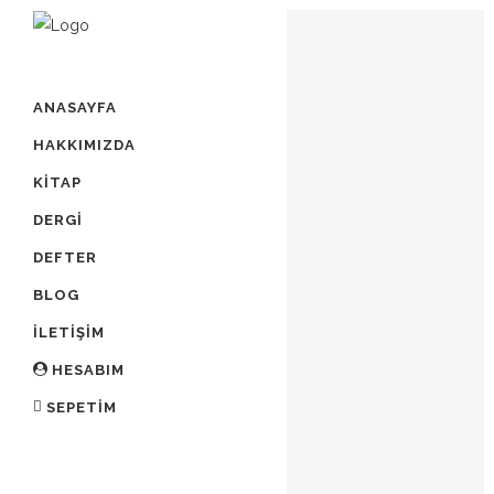
ANASAYFA
ÜÇ BEŞ KIŞI
HAKKIMIZDA
35,00
₺
KITAP
Stokta yok
DERGI
DEFTER
KATEGORILER:
Kitap
BLOG
ETIKETLER:
adalet ağaoğlu
,
ilk nüsha
PAYLAŞ:
İLETIŞIM
HESABIM
SEPETIM